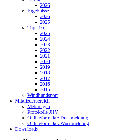
2026
Ergebnisse
2026
2025
Top Ten
2025
2024
2023
2022
2021
2020
2019
2018
2017
2016
2015
Windhundsport
Mitgliederbereich
Meldungen
Protokolle JHV
Onlineformular: Deckmeldung
Onlineformular: Wurrfmeldung
Downloads