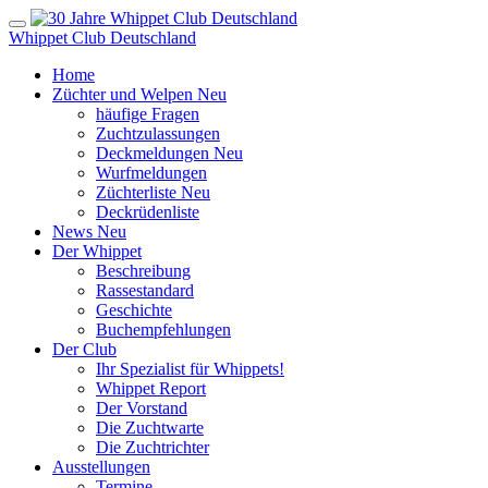
Whippet Club Deutschland
Home
Züchter und Welpen
Neu
häufige Fragen
Zuchtzulassungen
Deckmeldungen
Neu
Wurfmeldungen
Züchterliste
Neu
Deckrüdenliste
News
Neu
Der Whippet
Beschreibung
Rassestandard
Geschichte
Buchempfehlungen
Der Club
Ihr Spezialist für Whippets!
Whippet Report
Der Vorstand
Die Zuchtwarte
Die Zuchtrichter
Ausstellungen
Termine