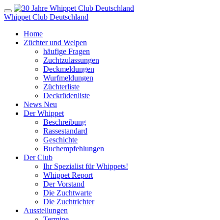
Whippet Club Deutschland
Home
Züchter und Welpen
häufige Fragen
Zuchtzulassungen
Deckmeldungen
Wurfmeldungen
Züchterliste
Deckrüdenliste
News
Neu
Der Whippet
Beschreibung
Rassestandard
Geschichte
Buchempfehlungen
Der Club
Ihr Spezialist für Whippets!
Whippet Report
Der Vorstand
Die Zuchtwarte
Die Zuchtrichter
Ausstellungen
Termine