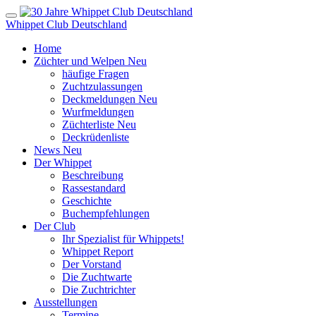
Whippet Club Deutschland
Home
Züchter und Welpen
Neu
häufige Fragen
Zuchtzulassungen
Deckmeldungen
Neu
Wurfmeldungen
Züchterliste
Neu
Deckrüdenliste
News
Neu
Der Whippet
Beschreibung
Rassestandard
Geschichte
Buchempfehlungen
Der Club
Ihr Spezialist für Whippets!
Whippet Report
Der Vorstand
Die Zuchtwarte
Die Zuchtrichter
Ausstellungen
Termine