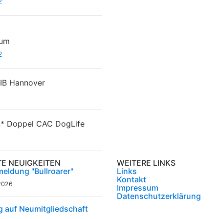
2
hum
2
B Hannover
n*
Doppel CAC DogLife
TE NEUIGKEITEN
WEITERE LINKS
eldung "Bullroarer"
Links
Kontakt
2026
Impressum
Datenschutzerklärung
g auf Neumitgliedschaft