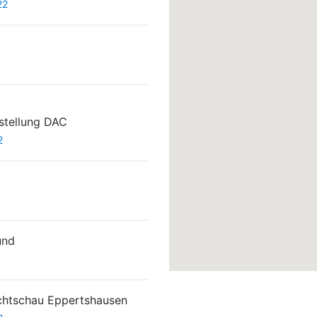
22
stellung DAC
2
und
chtschau Eppertshausen