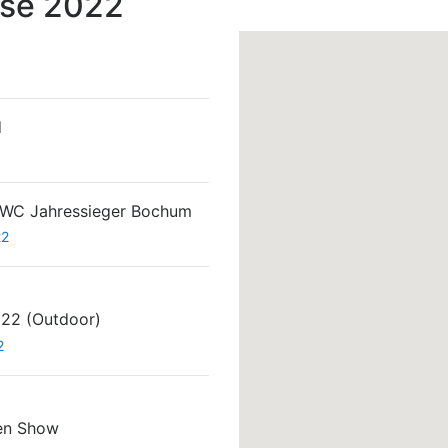
sse 2022
d
WC Jahressieger Bochum
22
022 (Outdoor)
2
en Show