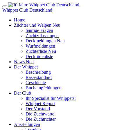
Whippet Club Deutschland
Home
Züchter und Welpen
Neu
häufige Fragen
Zuchtzulassungen
Deckmeldungen
Neu
Wurfmeldungen
Züchterliste
Neu
Deckrüdenliste
News
Neu
Der Whippet
Beschreibung
Rassestandard
Geschichte
Buchempfehlungen
Der Club
Ihr Spezialist für Whippets!
Whippet Report
Der Vorstand
Die Zuchtwarte
Die Zuchtrichter
Ausstellungen
Termine