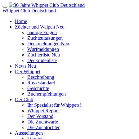
Whippet Club Deutschland
Home
Züchter und Welpen
Neu
häufige Fragen
Zuchtzulassungen
Deckmeldungen
Neu
Wurfmeldungen
Züchterliste
Neu
Deckrüdenliste
News
Neu
Der Whippet
Beschreibung
Rassestandard
Geschichte
Buchempfehlungen
Der Club
Ihr Spezialist für Whippets!
Whippet Report
Der Vorstand
Die Zuchtwarte
Die Zuchtrichter
Ausstellungen
Termine