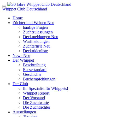
Whippet Club Deutschland
Home
Züchter und Welpen
Neu
häufige Fragen
Zuchtzulassungen
Deckmeldungen
Neu
Wurfmeldungen
Züchterliste
Neu
Deckrüdenliste
News
Neu
Der Whippet
Beschreibung
Rassestandard
Geschichte
Buchempfehlungen
Der Club
Ihr Spezialist für Whippets!
Whippet Report
Der Vorstand
Die Zuchtwarte
Die Zuchtrichter
Ausstellungen
Termine