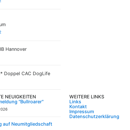
2
hum
2
B Hannover
n*
Doppel CAC DogLife
TE NEUIGKEITEN
WEITERE LINKS
eldung "Bullroarer"
Links
Kontakt
2026
Impressum
Datenschutzerklärung
g auf Neumitgliedschaft