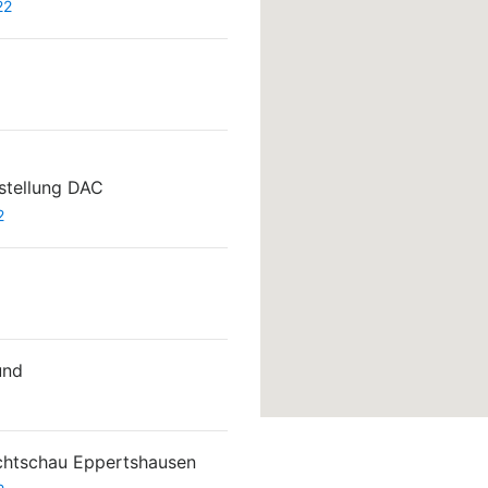
22
stellung DAC
2
und
chtschau Eppertshausen