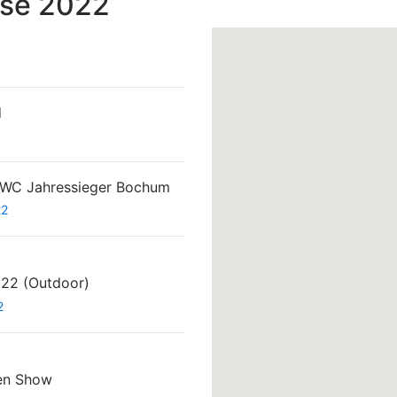
sse 2022
d
WC Jahressieger Bochum
22
022 (Outdoor)
2
en Show