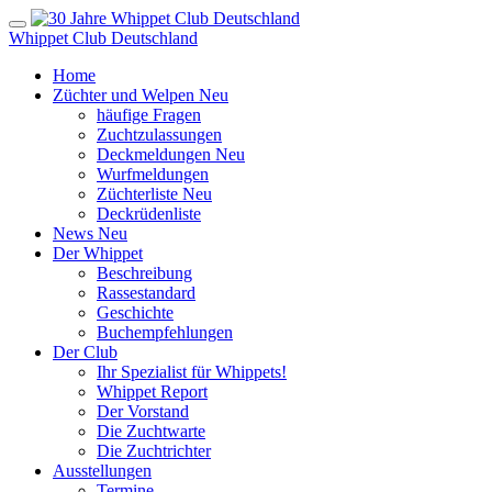
Whippet Club Deutschland
Home
Züchter und Welpen
Neu
häufige Fragen
Zuchtzulassungen
Deckmeldungen
Neu
Wurfmeldungen
Züchterliste
Neu
Deckrüdenliste
News
Neu
Der Whippet
Beschreibung
Rassestandard
Geschichte
Buchempfehlungen
Der Club
Ihr Spezialist für Whippets!
Whippet Report
Der Vorstand
Die Zuchtwarte
Die Zuchtrichter
Ausstellungen
Termine