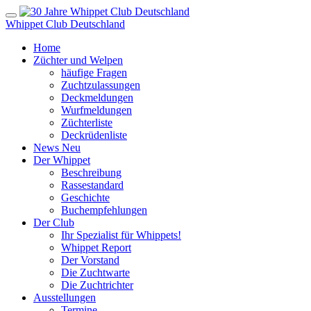
Whippet Club Deutschland
Home
Züchter und Welpen
häufige Fragen
Zuchtzulassungen
Deckmeldungen
Wurfmeldungen
Züchterliste
Deckrüdenliste
News
Neu
Der Whippet
Beschreibung
Rassestandard
Geschichte
Buchempfehlungen
Der Club
Ihr Spezialist für Whippets!
Whippet Report
Der Vorstand
Die Zuchtwarte
Die Zuchtrichter
Ausstellungen
Termine