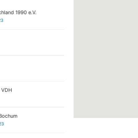
hland 1990 e.V.
23
r VDH
 Bochum
23