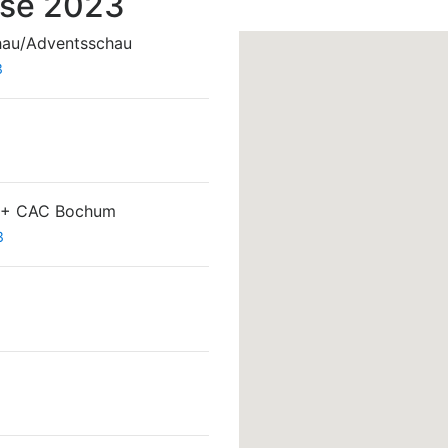
sse 2023
hau/Adventsschau
3
r + CAC Bochum
3