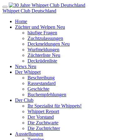
Whippet Club Deutschland
Home
Züchter und Welpen
Neu
häufige Fragen
Zuchtzulassungen
Deckmeldungen
Neu
Wurfmeldungen
Züchterliste
Neu
Deckrüdenliste
News
Neu
Der Whippet
Beschreibung
Rassestandard
Geschichte
Buchempfehlungen
Der Club
Ihr Spezialist für Whippets!
Whippet Report
Der Vorstand
Die Zuchtwarte
Die Zuchtrichter
Ausstellungen
Termine