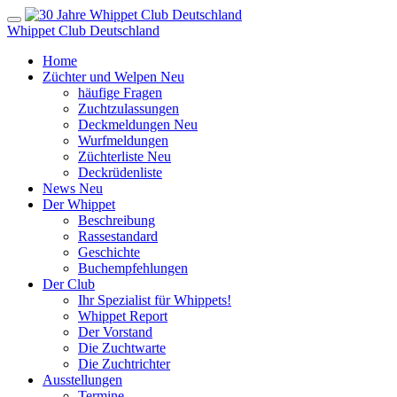
Whippet Club Deutschland
Home
Züchter und Welpen
Neu
häufige Fragen
Zuchtzulassungen
Deckmeldungen
Neu
Wurfmeldungen
Züchterliste
Neu
Deckrüdenliste
News
Neu
Der Whippet
Beschreibung
Rassestandard
Geschichte
Buchempfehlungen
Der Club
Ihr Spezialist für Whippets!
Whippet Report
Der Vorstand
Die Zuchtwarte
Die Zuchtrichter
Ausstellungen
Termine