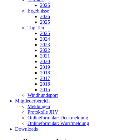
2026
Ergebnisse
2026
2025
Top Ten
2025
2024
2023
2022
2021
2020
2019
2018
2017
2016
2015
Windhundsport
Mitgliederbereich
Meldungen
Protokolle JHV
Onlineformular: Deckmeldung
Onlineformular: Wurrfmeldung
Downloads