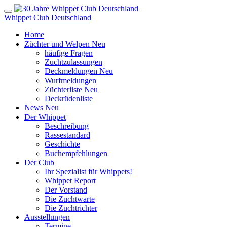
Whippet Club Deutschland
Home
Züchter und Welpen
Neu
häufige Fragen
Zuchtzulassungen
Deckmeldungen
Neu
Wurfmeldungen
Züchterliste
Neu
Deckrüdenliste
News
Neu
Der Whippet
Beschreibung
Rassestandard
Geschichte
Buchempfehlungen
Der Club
Ihr Spezialist für Whippets!
Whippet Report
Der Vorstand
Die Zuchtwarte
Die Zuchtrichter
Ausstellungen
Termine