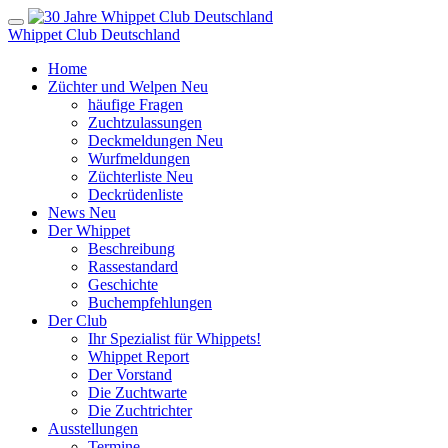
Whippet Club Deutschland
Home
Züchter und Welpen
Neu
häufige Fragen
Zuchtzulassungen
Deckmeldungen
Neu
Wurfmeldungen
Züchterliste
Neu
Deckrüdenliste
News
Neu
Der Whippet
Beschreibung
Rassestandard
Geschichte
Buchempfehlungen
Der Club
Ihr Spezialist für Whippets!
Whippet Report
Der Vorstand
Die Zuchtwarte
Die Zuchtrichter
Ausstellungen
Termine