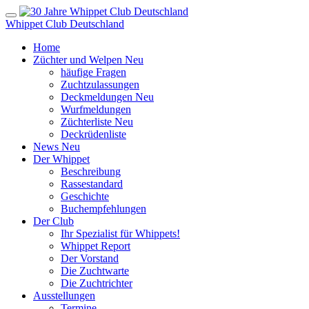
Whippet Club Deutschland
Home
Züchter und Welpen
Neu
häufige Fragen
Zuchtzulassungen
Deckmeldungen
Neu
Wurfmeldungen
Züchterliste
Neu
Deckrüdenliste
News
Neu
Der Whippet
Beschreibung
Rassestandard
Geschichte
Buchempfehlungen
Der Club
Ihr Spezialist für Whippets!
Whippet Report
Der Vorstand
Die Zuchtwarte
Die Zuchtrichter
Ausstellungen
Termine