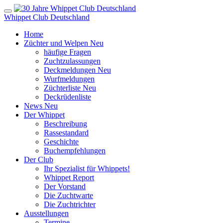
Whippet Club Deutschland
Home
Züchter und Welpen
Neu
häufige Fragen
Zuchtzulassungen
Deckmeldungen
Neu
Wurfmeldungen
Züchterliste
Neu
Deckrüdenliste
News
Neu
Der Whippet
Beschreibung
Rassestandard
Geschichte
Buchempfehlungen
Der Club
Ihr Spezialist für Whippets!
Whippet Report
Der Vorstand
Die Zuchtwarte
Die Zuchtrichter
Ausstellungen
Termine