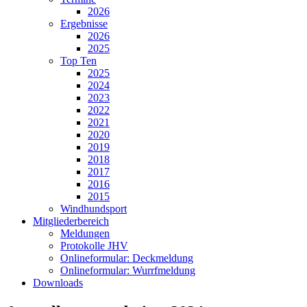
2026
Ergebnisse
2026
2025
Top Ten
2025
2024
2023
2022
2021
2020
2019
2018
2017
2016
2015
Windhundsport
Mitgliederbereich
Meldungen
Protokolle JHV
Onlineformular: Deckmeldung
Onlineformular: Wurrfmeldung
Downloads