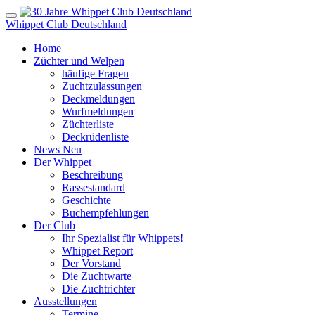
Whippet Club Deutschland
Home
Züchter und Welpen
häufige Fragen
Zuchtzulassungen
Deckmeldungen
Wurfmeldungen
Züchterliste
Deckrüdenliste
News
Neu
Der Whippet
Beschreibung
Rassestandard
Geschichte
Buchempfehlungen
Der Club
Ihr Spezialist für Whippets!
Whippet Report
Der Vorstand
Die Zuchtwarte
Die Zuchtrichter
Ausstellungen
Termine