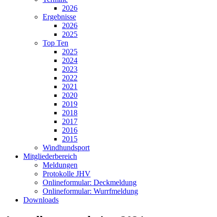
2026
Ergebnisse
2026
2025
Top Ten
2025
2024
2023
2022
2021
2020
2019
2018
2017
2016
2015
Windhundsport
Mitgliederbereich
Meldungen
Protokolle JHV
Onlineformular: Deckmeldung
Onlineformular: Wurrfmeldung
Downloads