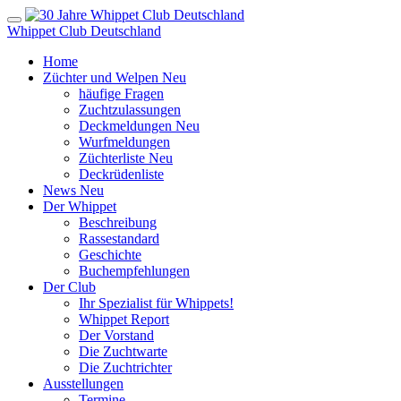
Whippet Club Deutschland
Home
Züchter und Welpen
Neu
häufige Fragen
Zuchtzulassungen
Deckmeldungen
Neu
Wurfmeldungen
Züchterliste
Neu
Deckrüdenliste
News
Neu
Der Whippet
Beschreibung
Rassestandard
Geschichte
Buchempfehlungen
Der Club
Ihr Spezialist für Whippets!
Whippet Report
Der Vorstand
Die Zuchtwarte
Die Zuchtrichter
Ausstellungen
Termine