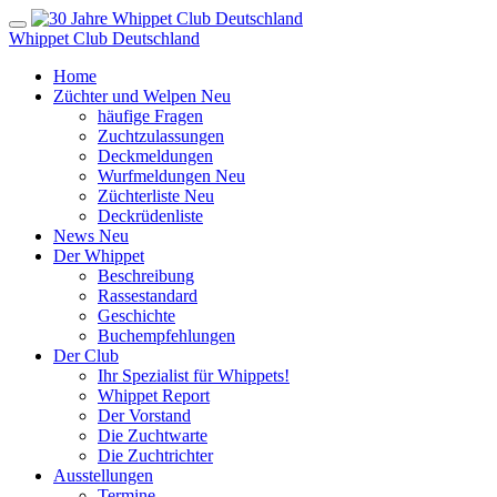
Whippet Club Deutschland
Home
Züchter und Welpen
Neu
häufige Fragen
Zuchtzulassungen
Deckmeldungen
Wurfmeldungen
Neu
Züchterliste
Neu
Deckrüdenliste
News
Neu
Der Whippet
Beschreibung
Rassestandard
Geschichte
Buchempfehlungen
Der Club
Ihr Spezialist für Whippets!
Whippet Report
Der Vorstand
Die Zuchtwarte
Die Zuchtrichter
Ausstellungen
Termine