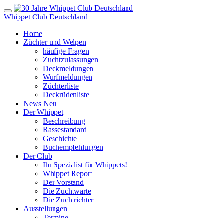
Whippet Club Deutschland
Home
Züchter und Welpen
häufige Fragen
Zuchtzulassungen
Deckmeldungen
Wurfmeldungen
Züchterliste
Deckrüdenliste
News
Neu
Der Whippet
Beschreibung
Rassestandard
Geschichte
Buchempfehlungen
Der Club
Ihr Spezialist für Whippets!
Whippet Report
Der Vorstand
Die Zuchtwarte
Die Zuchtrichter
Ausstellungen
Termine