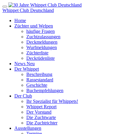
Whippet Club Deutschland
Home
Züchter und Welpen
häufige Fragen
Zuchtzulassungen
Deckmeldungen
Wurfmeldungen
Züchterliste
Deckrüdenliste
News
Neu
Der Whippet
Beschreibung
Rassestandard
Geschichte
Buchempfehlungen
Der Club
Ihr Spezialist für Whippets!
Whippet Report
Der Vorstand
Die Zuchtwarte
Die Zuchtrichter
Ausstellungen
Termine