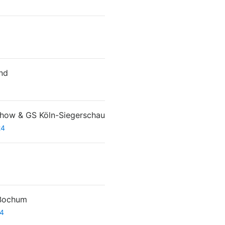
nd
show & GS Köln-Siegerschau
24
 Bochum
24