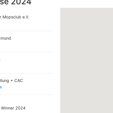
sse 2024
 Mopsclub e.V.
rtmund
4
llung + CAC
4
 Winner 2024