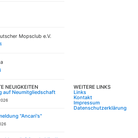
tscher Mopsclub e.V.
4
da
4
TE NEUIGKEITEN
WEITERE LINKS
g auf Neumitgliedschaft
Links
Kontakt
2026
Impressum
Datenschutzerklärung
eldung "Ancari's"
2026