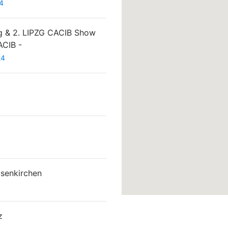
4
ig & 2. LIPZG CACIB Show
ACIB -
24
senkirchen
z