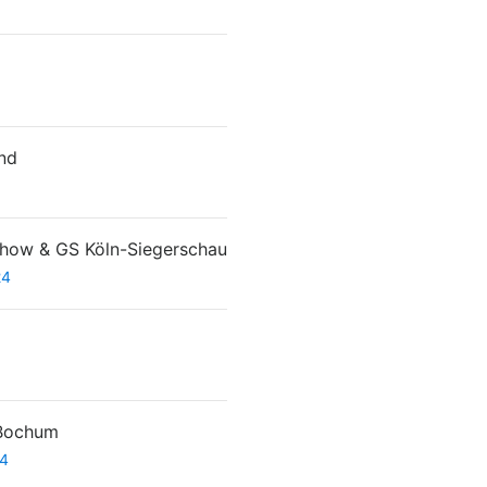
nd
show & GS Köln-Siegerschau
24
 Bochum
24