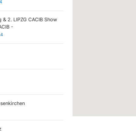
4
ig & 2. LIPZG CACIB Show
ACIB -
24
senkirchen
z