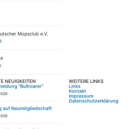
tscher Mopsclub e.V.
4
da
4
TE NEUIGKEITEN
WEITERE LINKS
eldung "Bullroarer"
Links
Kontakt
2026
Impressum
Datenschutzerklärung
g auf Neumitgliedschaft
2026