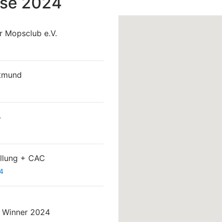
sse 2024
 Mopsclub e.V.
rtmund
4
llung + CAC
4
 Winner 2024