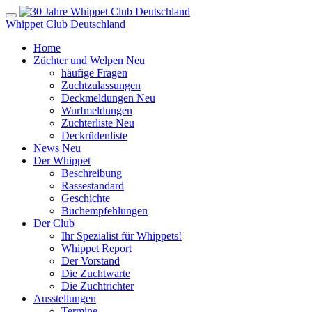
Whippet Club Deutschland
Home
Züchter und Welpen
Neu
häufige Fragen
Zuchtzulassungen
Deckmeldungen
Neu
Wurfmeldungen
Züchterliste
Neu
Deckrüdenliste
News
Neu
Der Whippet
Beschreibung
Rassestandard
Geschichte
Buchempfehlungen
Der Club
Ihr Spezialist für Whippets!
Whippet Report
Der Vorstand
Die Zuchtwarte
Die Zuchtrichter
Ausstellungen
Termine