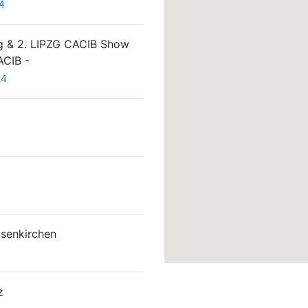
4
ig & 2. LIPZG CACIB Show
ACIB -
24
senkirchen
z