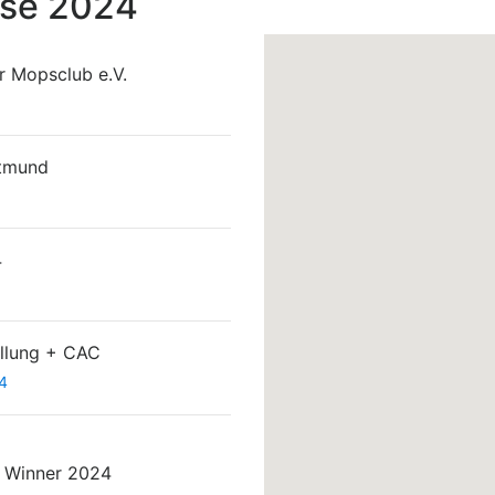
sse 2024
 Mopsclub e.V.
rtmund
4
llung + CAC
4
 Winner 2024