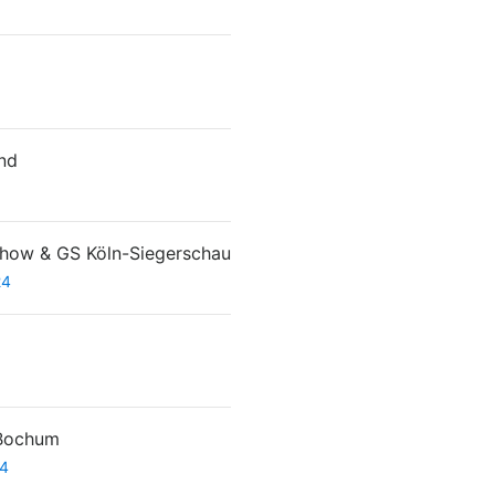
nd
show & GS Köln-Siegerschau
24
 Bochum
24