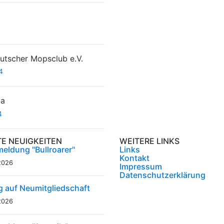
tscher Mopsclub e.V.
4
da
4
TE NEUIGKEITEN
WEITERE LINKS
eldung "Bullroarer"
Links
Kontakt
2026
Impressum
Datenschutzerklärung
g auf Neumitgliedschaft
2026