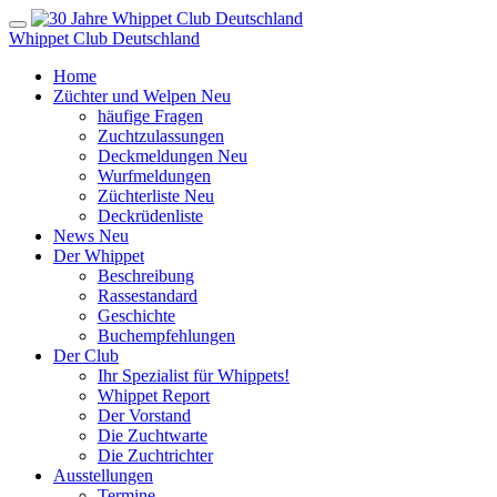
Whippet Club Deutschland
Home
Züchter und Welpen
Neu
häufige Fragen
Zuchtzulassungen
Deckmeldungen
Neu
Wurfmeldungen
Züchterliste
Neu
Deckrüdenliste
News
Neu
Der Whippet
Beschreibung
Rassestandard
Geschichte
Buchempfehlungen
Der Club
Ihr Spezialist für Whippets!
Whippet Report
Der Vorstand
Die Zuchtwarte
Die Zuchtrichter
Ausstellungen
Termine