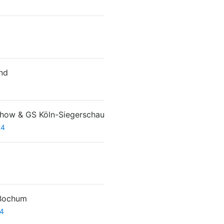
nd
show & GS Köln-Siegerschau
24
 Bochum
24