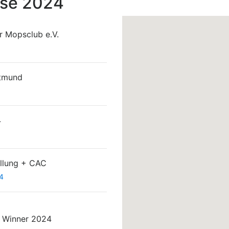
sse 2024
 Mopsclub e.V.
rtmund
4
llung + CAC
4
 Winner 2024