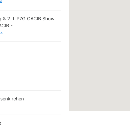
4
ig & 2. LIPZG CACIB Show
ACIB -
24
senkirchen
z