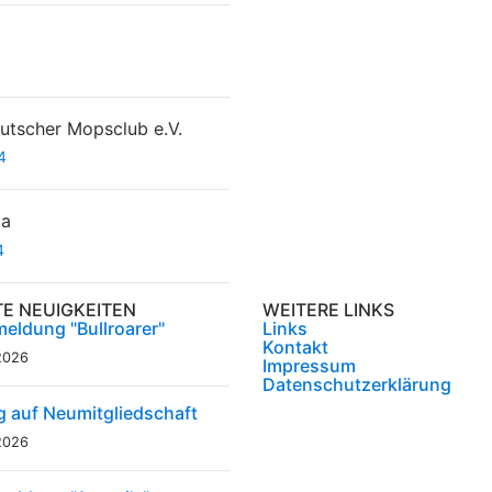
tscher Mopsclub e.V.
4
da
4
TE NEUIGKEITEN
WEITERE LINKS
eldung "Bullroarer"
Links
Kontakt
2026
Impressum
Datenschutzerklärung
g auf Neumitgliedschaft
2026