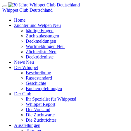
Whippet Club Deutschland
Home
Züchter und Welpen
Neu
häufige Fragen
Zuchtzulassungen
Deckmeldungen
Wurfmeldungen
Neu
Züchterliste
Neu
Deckrüdenliste
News
Neu
Der Whippet
Beschreibung
Rassestandard
Geschichte
Buchempfehlungen
Der Club
Ihr Spezialist für Whippets!
Whippet Report
Der Vorstand
Die Zuchtwarte
Die Zuchtrichter
Ausstellungen
Termine