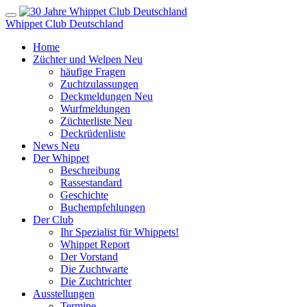
Whippet Club Deutschland
Home
Züchter und Welpen
Neu
häufige Fragen
Zuchtzulassungen
Deckmeldungen
Neu
Wurfmeldungen
Züchterliste
Neu
Deckrüdenliste
News
Neu
Der Whippet
Beschreibung
Rassestandard
Geschichte
Buchempfehlungen
Der Club
Ihr Spezialist für Whippets!
Whippet Report
Der Vorstand
Die Zuchtwarte
Die Zuchtrichter
Ausstellungen
Termine