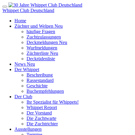
Whippet Club Deutschland
Home
Züchter und Welpen
Neu
häufige Fragen
Zuchtzulassungen
Deckmeldungen
Neu
Wurfmeldungen
Züchterliste
Neu
Deckrüdenliste
News
Neu
Der Whippet
Beschreibung
Rassestandard
Geschichte
Buchempfehlungen
Der Club
Ihr Spezialist für Whippets!
Whippet Report
Der Vorstand
Die Zuchtwarte
Die Zuchtrichter
Ausstellungen
Termine