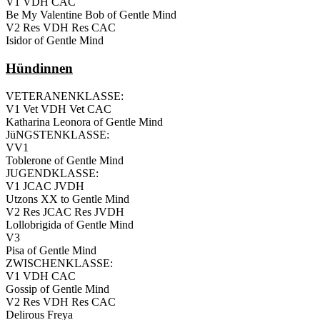
V1 VDH CAC
Be My Valentine Bob of Gentle Mind
V2 Res VDH Res CAC
Isidor of Gentle Mind
Hündinnen
VETERANENKLASSE:
V1 Vet VDH Vet CAC
Katharina Leonora of Gentle Mind
JüNGSTENKLASSE:
VV1
Toblerone of Gentle Mind
JUGENDKLASSE:
V1 JCAC JVDH
Utzons XX to Gentle Mind
V2 Res JCAC Res JVDH
Lollobrigida of Gentle Mind
V3
Pisa of Gentle Mind
ZWISCHENKLASSE:
V1 VDH CAC
Gossip of Gentle Mind
V2 Res VDH Res CAC
Delirous Freya