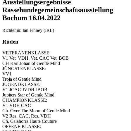
Ausstellungsergebnisse
Rassehundegemeinschaftsausstellung
Bochum 16.04.2022
Richter|in: Ian Finney (IRL)
Rüden
VETERANENKLASSE:
V1 Vet. VDH, Vet. CAC Vet. BOB
CH Karl Johan of Gentle Mind
JÜNGSTENKLASSE:
VV1
Troja of Gentle Mind
JUGENDKLASSE:
V1 JCAC JVDH JBOB
Jupiters Star of Gentle Mind
CHAMPIONKLASSE:
V1 VDH CAC
Ch. Over The Moon of Gentle Mind
V2 Res. CAC, Res. VDH
Ch. Calahorra Haute Couture
OFFENE KLASSE: