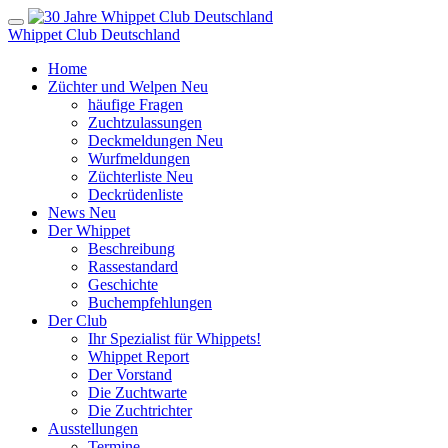
Whippet Club Deutschland
Home
Züchter und Welpen
Neu
häufige Fragen
Zuchtzulassungen
Deckmeldungen
Neu
Wurfmeldungen
Züchterliste
Neu
Deckrüdenliste
News
Neu
Der Whippet
Beschreibung
Rassestandard
Geschichte
Buchempfehlungen
Der Club
Ihr Spezialist für Whippets!
Whippet Report
Der Vorstand
Die Zuchtwarte
Die Zuchtrichter
Ausstellungen
Termine