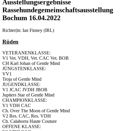
Ausstellungsergebnisse
Rassehundegemeinschaftsausstellung
Bochum 16.04.2022
Richter|in: Ian Finney (IRL)
Rüden
VETERANENKLASSE:
V1 Vet. VDH, Vet. CAC Vet. BOB
CH Karl Johan of Gentle Mind
JÜNGSTENKLASSE:
VV1
Troja of Gentle Mind
JUGENDKLASSE:
V1 JCAC JVDH JBOB
Jupiters Star of Gentle Mind
CHAMPIONKLASSE:
V1 VDH CAC
Ch. Over The Moon of Gentle Mind
V2 Res. CAC, Res. VDH
Ch. Calahorra Haute Couture
OFFENE KLASSE: