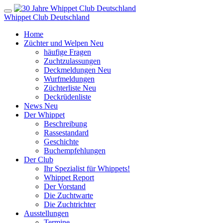
Whippet Club Deutschland
Home
Züchter und Welpen
Neu
häufige Fragen
Zuchtzulassungen
Deckmeldungen
Neu
Wurfmeldungen
Züchterliste
Neu
Deckrüdenliste
News
Neu
Der Whippet
Beschreibung
Rassestandard
Geschichte
Buchempfehlungen
Der Club
Ihr Spezialist für Whippets!
Whippet Report
Der Vorstand
Die Zuchtwarte
Die Zuchtrichter
Ausstellungen
Termine