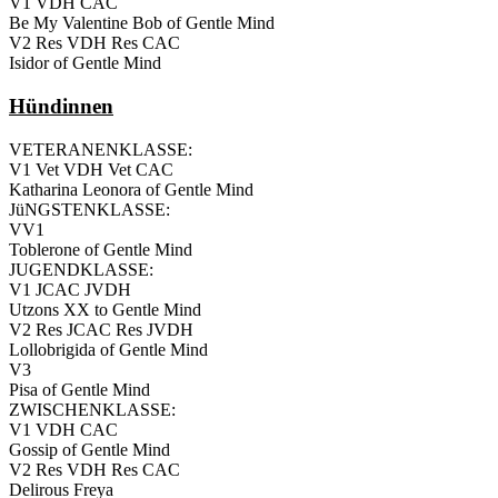
V1 VDH CAC
Be My Valentine Bob of Gentle Mind
V2 Res VDH Res CAC
Isidor of Gentle Mind
Hündinnen
VETERANENKLASSE:
V1 Vet VDH Vet CAC
Katharina Leonora of Gentle Mind
JüNGSTENKLASSE:
VV1
Toblerone of Gentle Mind
JUGENDKLASSE:
V1 JCAC JVDH
Utzons XX to Gentle Mind
V2 Res JCAC Res JVDH
Lollobrigida of Gentle Mind
V3
Pisa of Gentle Mind
ZWISCHENKLASSE:
V1 VDH CAC
Gossip of Gentle Mind
V2 Res VDH Res CAC
Delirous Freya