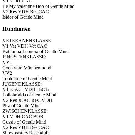
V1 VDH CAC
Be My Valentine Bob of Gentle Mind
V2 Res VDH Res CAC
Isidor of Gentle Mind
Hündinnen
VETERANENKLASSE:
V1 Vet VDH Vet CAC
Katharina Leonora of Gentle Mind
JüNGSTENKLASSE:
VV1
Coco vom Märchenmond
VV2
Toblerone of Gentle Mind
JUGENDKLASSE:
V1 JCAC JVDH JBOB
Lollobrigida of Gentle Mind
V2 Res JCAC Res JVDH
Pisa of Gentle Mind
ZWISCHENKLASSE:
V1 VDH CAC BOB
Gossip of Gentle Mind
V2 Res VDH Res CAC
Showmasters Rosenduft