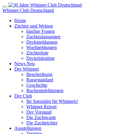
Whippet Club Deutschland
Home
Züchter und Welpen
häufige Fragen
Zuchtzulassungen
Deckmeldungen
Wurfmeldungen
Züchterliste
Deckrüdenliste
News
Neu
Der Whippet
Beschreibung
Rassestandard
Geschichte
Buchempfehlungen
Der Club
Ihr Spezialist für Whippets!
Whippet Report
Der Vorstand
Die Zuchtwarte
Die Zuchtrichter
Ausstellungen
Termine