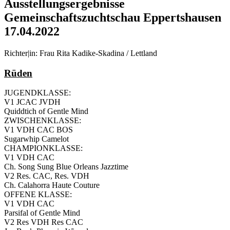
Ausstellungsergebnisse
Gemeinschaftszuchtschau Eppertshausen
17.04.2022
Richter|in: Frau Rita Kadike-Skadina / Lettland
Rüden
JUGENDKLASSE:
V1 JCAC JVDH
Quiddtich of Gentle Mind
ZWISCHENKLASSE:
V1 VDH CAC BOS
Sugarwhip Camelot
CHAMPIONKLASSE:
V1 VDH CAC
Ch. Song Sung Blue Orleans Jazztime
V2 Res. CAC, Res. VDH
Ch. Calahorra Haute Couture
OFFENE KLASSE:
V1 VDH CAC
Parsifal of Gentle Mind
V2 Res VDH Res CAC