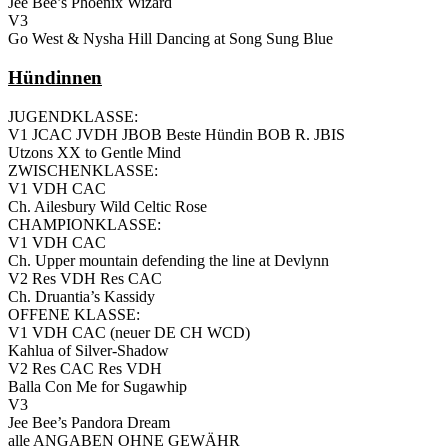
Jee Bee’s Phoenix Wizard
V3
Go West & Nysha Hill Dancing at Song Sung Blue
Hündinnen
JUGENDKLASSE:
V1 JCAC JVDH JBOB Beste Hündin BOB R. JBIS
Utzons XX to Gentle Mind
ZWISCHENKLASSE:
V1 VDH CAC
Ch. Ailesbury Wild Celtic Rose
CHAMPIONKLASSE:
V1 VDH CAC
Ch. Upper mountain defending the line at Devlynn
V2 Res VDH Res CAC
Ch. Druantia’s Kassidy
OFFENE KLASSE:
V1 VDH CAC (neuer DE CH WCD)
Kahlua of Silver-Shadow
V2 Res CAC Res VDH
Balla Con Me for Sugawhip
V3
Jee Bee’s Pandora Dream
alle ANGABEN OHNE GEWÄHR