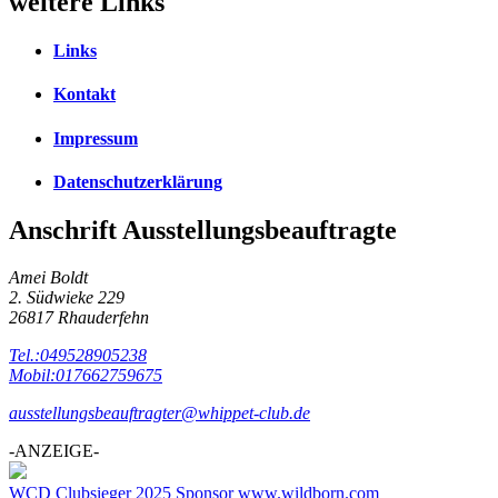
weitere Links
Links
Kontakt
Impressum
Datenschutzerklärung
Anschrift Ausstellungsbeauftragte
Amei Boldt
2. Südwieke 229
26817 Rhauderfehn
Tel.:049528905238
Mobil:017662759675
ausstellungsbeauftragter@whippet-club.de
-ANZEIGE-
WCD Clubsieger 2025 Sponsor www.wildborn.com