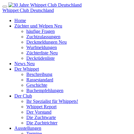
Whippet Club Deutschland
Home
Züchter und Welpen
Neu
häufige Fragen
Zuchtzulassungen
Deckmeldungen
Neu
Wurfmeldungen
Züchterliste
Neu
Deckrüdenliste
News
Neu
Der Whippet
Beschreibung
Rassestandard
Geschichte
Buchempfehlungen
Der Club
Ihr Spezialist für Whippets!
Whippet Report
Der Vorstand
Die Zuchtwarte
Die Zuchtrichter
Ausstellungen
Termine