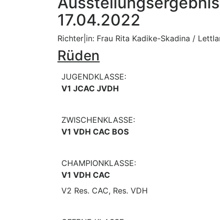
Ausstellungsergebni
17.04.2022
Richter|in: Frau Rita Kadike-Skadina / Lettl
Rüden
JUGENDKLASSE:
V1 JCAC JVDH
ZWISCHENKLASSE:
V1 VDH CAC BOS
CHAMPIONKLASSE:
V1 VDH CAC
V2 Res. CAC, Res. VDH