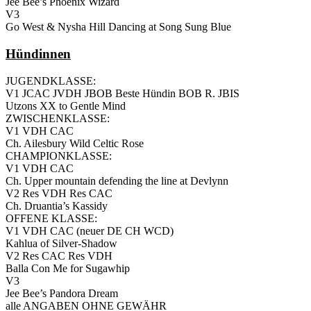
Jee Bee’s Phoenix Wizard
V3
Go West & Nysha Hill Dancing at Song Sung Blue
Hündinnen
JUGENDKLASSE:
V1 JCAC JVDH JBOB Beste Hündin BOB R. JBIS
Utzons XX to Gentle Mind
ZWISCHENKLASSE:
V1 VDH CAC
Ch. Ailesbury Wild Celtic Rose
CHAMPIONKLASSE:
V1 VDH CAC
Ch. Upper mountain defending the line at Devlynn
V2 Res VDH Res CAC
Ch. Druantia’s Kassidy
OFFENE KLASSE:
V1 VDH CAC (neuer DE CH WCD)
Kahlua of Silver-Shadow
V2 Res CAC Res VDH
Balla Con Me for Sugawhip
V3
Jee Bee’s Pandora Dream
alle ANGABEN OHNE GEWÄHR