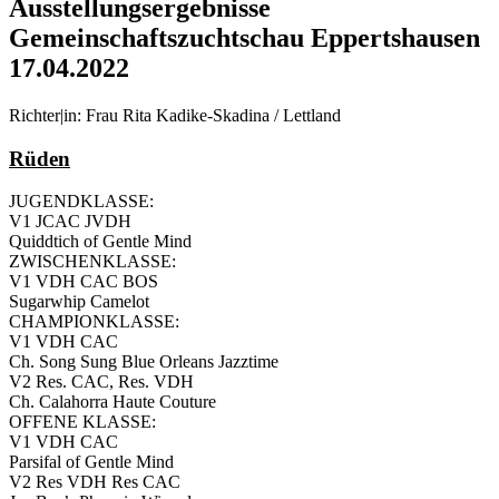
Ausstellungsergebnisse
Gemeinschaftszuchtschau Eppertshausen
17.04.2022
Richter|in: Frau Rita Kadike-Skadina / Lettland
Rüden
JUGENDKLASSE:
V1 JCAC JVDH
Quiddtich of Gentle Mind
ZWISCHENKLASSE:
V1 VDH CAC BOS
Sugarwhip Camelot
CHAMPIONKLASSE:
V1 VDH CAC
Ch. Song Sung Blue Orleans Jazztime
V2 Res. CAC, Res. VDH
Ch. Calahorra Haute Couture
OFFENE KLASSE:
V1 VDH CAC
Parsifal of Gentle Mind
V2 Res VDH Res CAC