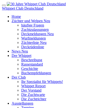
Whippet Club Deutschland
Home
Züchter und Welpen
Neu
häufige Fragen
Zuchtzulassungen
Deckmeldungen
Neu
Wurfmeldungen
Züchterliste
Neu
Deckrüdenliste
News
Neu
Der Whippet
Beschreibung
Rassestandard
Geschichte
Buchempfehlungen
Der Club
Ihr Spezialist für Whippets!
Whippet Report
Der Vorstand
Die Zuchtwarte
Die Zuchtrichter
Ausstellungen
Termine