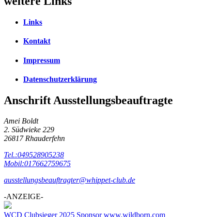
weitere Links
Links
Kontakt
Impressum
Datenschutzerklärung
Anschrift Ausstellungsbeauftragte
Amei Boldt
2. Südwieke 229
26817 Rhauderfehn
Tel.:049528905238
Mobil:017662759675
ausstellungsbeauftragter@whippet-club.de
-ANZEIGE-
WCD Clubsieger 2025 Sponsor www.wildborn.com