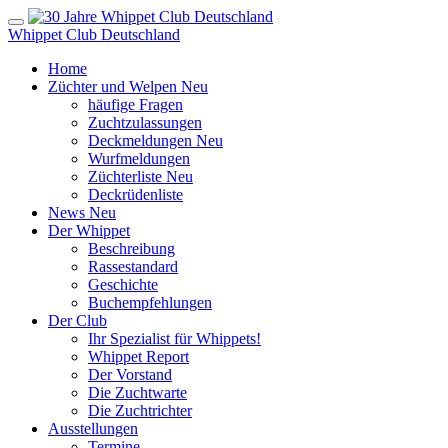
Whippet Club Deutschland
Home
Züchter und Welpen
Neu
häufige Fragen
Zuchtzulassungen
Deckmeldungen
Neu
Wurfmeldungen
Züchterliste
Neu
Deckrüdenliste
News
Neu
Der Whippet
Beschreibung
Rassestandard
Geschichte
Buchempfehlungen
Der Club
Ihr Spezialist für Whippets!
Whippet Report
Der Vorstand
Die Zuchtwarte
Die Zuchtrichter
Ausstellungen
Termine