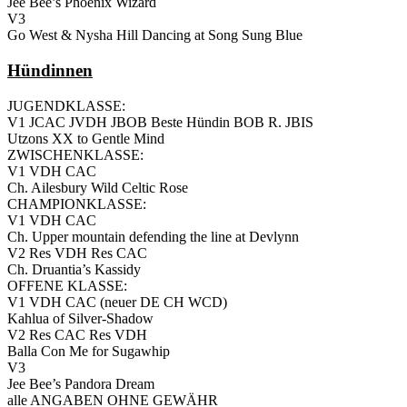
Jee Bee’s Phoenix Wizard
V3
Go West & Nysha Hill Dancing at Song Sung Blue
Hündinnen
JUGENDKLASSE:
V1 JCAC JVDH JBOB Beste Hündin BOB R. JBIS
Utzons XX to Gentle Mind
ZWISCHENKLASSE:
V1 VDH CAC
Ch. Ailesbury Wild Celtic Rose
CHAMPIONKLASSE:
V1 VDH CAC
Ch. Upper mountain defending the line at Devlynn
V2 Res VDH Res CAC
Ch. Druantia’s Kassidy
OFFENE KLASSE:
V1 VDH CAC (neuer DE CH WCD)
Kahlua of Silver-Shadow
V2 Res CAC Res VDH
Balla Con Me for Sugawhip
V3
Jee Bee’s Pandora Dream
alle ANGABEN OHNE GEWÄHR