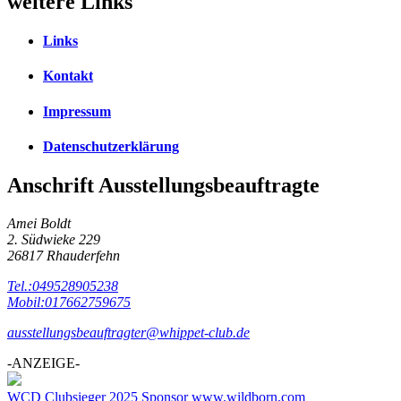
weitere Links
Links
Kontakt
Impressum
Datenschutzerklärung
Anschrift Ausstellungsbeauftragte
Amei Boldt
2. Südwieke 229
26817 Rhauderfehn
Tel.:049528905238
Mobil:017662759675
ausstellungsbeauftragter@whippet-club.de
-ANZEIGE-
WCD Clubsieger 2025 Sponsor www.wildborn.com