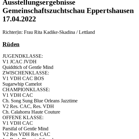
Ausstellungsergebnisse
Gemeinschaftszuchtschau Eppertshausen
17.04.2022
Richter|in: Frau Rita Kadike-Skadina / Lettland
Rüden
JUGENDKLASSE:
V1 JCAC JVDH
Quiddtich of Gentle Mind
ZWISCHENKLASSE:
V1 VDH CAC BOS
Sugarwhip Camelot
CHAMPIONKLASSE:
V1 VDH CAC
Ch. Song Sung Blue Orleans Jazztime
V2 Res. CAC, Res. VDH
Ch. Calahorra Haute Couture
OFFENE KLASSE:
V1 VDH CAC
Parsifal of Gentle Mind
V2 Res VDH Res CAC