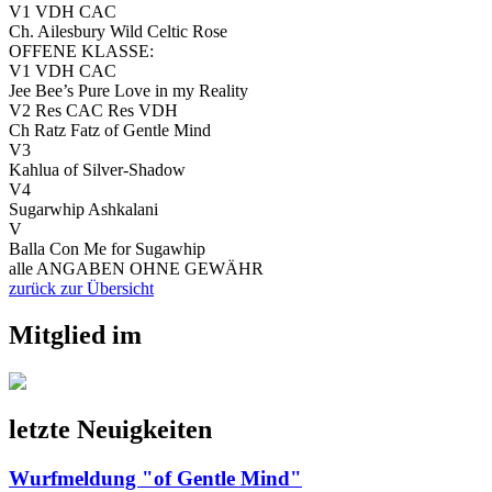
V1 VDH CAC
Ch. Ailesbury Wild Celtic Rose
OFFENE KLASSE:
V1 VDH CAC
Jee Bee’s Pure Love in my Reality
V2 Res CAC Res VDH
Ch Ratz Fatz of Gentle Mind
V3
Kahlua of Silver-Shadow
V4
Sugarwhip Ashkalani
V
Balla Con Me for Sugawhip
alle ANGABEN OHNE GEWÄHR
zurück zur Übersicht
Mitglied im
letzte Neuigkeiten
Wurfmeldung "of Gentle Mind"