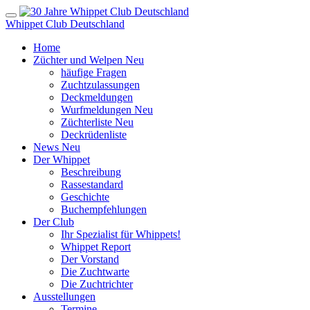
Whippet Club Deutschland
Home
Züchter und Welpen
Neu
häufige Fragen
Zuchtzulassungen
Deckmeldungen
Wurfmeldungen
Neu
Züchterliste
Neu
Deckrüdenliste
News
Neu
Der Whippet
Beschreibung
Rassestandard
Geschichte
Buchempfehlungen
Der Club
Ihr Spezialist für Whippets!
Whippet Report
Der Vorstand
Die Zuchtwarte
Die Zuchtrichter
Ausstellungen
Termine