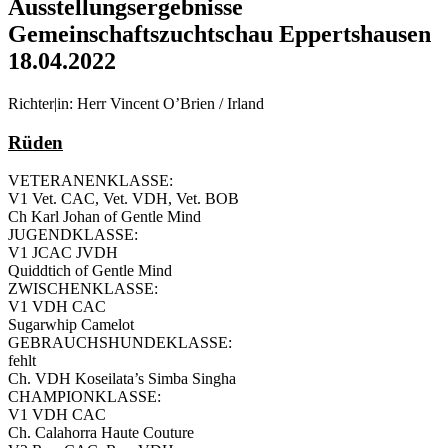
Ausstellungsergebnisse
Gemeinschaftszuchtschau Eppertshausen
18.04.2022
Richter|in: Herr Vincent O’Brien / Irland
Rüden
VETERANENKLASSE:
V1 Vet. CAC, Vet. VDH, Vet. BOB
Ch Karl Johan of Gentle Mind
JUGENDKLASSE:
V1 JCAC JVDH
Quiddtich of Gentle Mind
ZWISCHENKLASSE:
V1 VDH CAC
Sugarwhip Camelot
GEBRAUCHSHUNDEKLASSE:
fehlt
Ch. VDH Koseilata’s Simba Singha
CHAMPIONKLASSE:
V1 VDH CAC
Ch. Calahorra Haute Couture