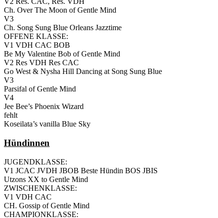
V2 Res. CAC, Res. VDH
Ch. Over The Moon of Gentle Mind
V3
Ch. Song Sung Blue Orleans Jazztime
OFFENE KLASSE:
V1 VDH CAC BOB
Be My Valentine Bob of Gentle Mind
V2 Res VDH Res CAC
Go West & Nysha Hill Dancing at Song Sung Blue
V3
Parsifal of Gentle Mind
V4
Jee Bee’s Phoenix Wizard
fehlt
Koseilata’s vanilla Blue Sky
Hündinnen
JUGENDKLASSE:
V1 JCAC JVDH JBOB Beste Hündin BOS JBIS
Utzons XX to Gentle Mind
ZWISCHENKLASSE:
V1 VDH CAC
CH. Gossip of Gentle Mind
CHAMPIONKLASSE: