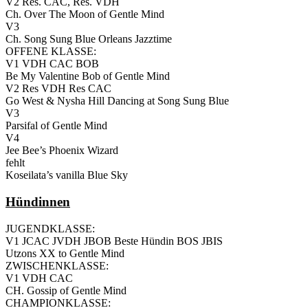
V2 Res. CAC, Res. VDH
Ch. Over The Moon of Gentle Mind
V3
Ch. Song Sung Blue Orleans Jazztime
OFFENE KLASSE:
V1 VDH CAC BOB
Be My Valentine Bob of Gentle Mind
V2 Res VDH Res CAC
Go West & Nysha Hill Dancing at Song Sung Blue
V3
Parsifal of Gentle Mind
V4
Jee Bee’s Phoenix Wizard
fehlt
Koseilata’s vanilla Blue Sky
Hündinnen
JUGENDKLASSE:
V1 JCAC JVDH JBOB Beste Hündin BOS JBIS
Utzons XX to Gentle Mind
ZWISCHENKLASSE:
V1 VDH CAC
CH. Gossip of Gentle Mind
CHAMPIONKLASSE: