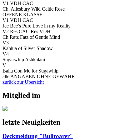
V1 VDH CAC
Ch. Ailesbury Wild Celtic Rose
OFFENE KLASSE:
V1 VDH CAC
Jee Bee’s Pure Love in my Reality
V2 Res CAC Res VDH
Ch Ratz Fatz of Gentle Mind
V3
Kahlua of Silver-Shadow
V4
Sugarwhip Ashkalani
V
Balla Con Me for Sugawhip
alle ANGABEN OHNE GEWÄHR
zurück zur Übersicht
Mitglied im
letzte Neuigkeiten
Deckmeldung "Bullroarer"