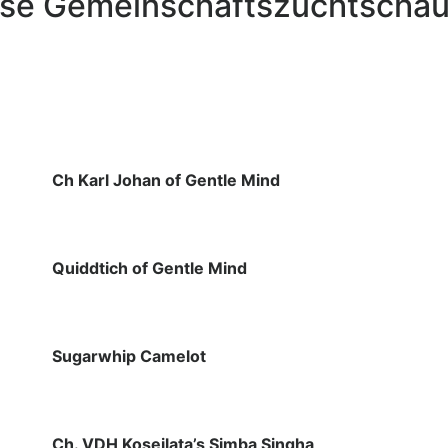
sse Gemeinschaftszuchtscha
Ch Karl Johan of Gentle Mind
Quiddtich of Gentle Mind
Sugarwhip Camelot
Ch. VDH Koseilata’s Simba Singha