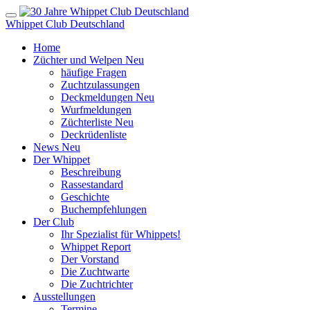
Whippet Club Deutschland
Home
Züchter und Welpen
Neu
häufige Fragen
Zuchtzulassungen
Deckmeldungen
Neu
Wurfmeldungen
Züchterliste
Neu
Deckrüdenliste
News
Neu
Der Whippet
Beschreibung
Rassestandard
Geschichte
Buchempfehlungen
Der Club
Ihr Spezialist für Whippets!
Whippet Report
Der Vorstand
Die Zuchtwarte
Die Zuchtrichter
Ausstellungen
Termine