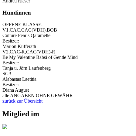
Andrea Rieser
Hündinnen
OFFENE KLASSE:
V1,CAC,CAC(VDH),BOB
Culture Pearls Qaramelle
Besitzer:
Marion Kufferath
V2,CAC-R,CAC(VDH)-R
Be My Valentine Babsi of Gentle Mind
Besitzer:
Tanja u. Jörn Laufenberg
SG3
Alabastas Laetitia
Besitzer:
Diana August
alle ANGABEN OHNE GEWÄHR
zurück zur Übersicht
Mitglied im