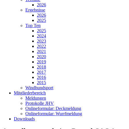
2026
Ergebnisse
2026
2025
Top Ten
2025
2024
2023
2022
2021
2020
2019
2018
2017
2016
2015
Windhundsport
Mitgliederbereich
Meldungen
Protokolle JHV
Onlineformular: Deckmeldung
Onlineformular: Wurrfmeldung
Downloads