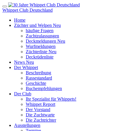
Whippet Club Deutschland
Home
Züchter und Welpen
Neu
häufige Fragen
Zuchtzulassungen
Deckmeldungen
Neu
Wurfmeldungen
Züchterliste
Neu
Deckrüdenliste
News
Neu
Der Whippet
Beschreibung
Rassestandard
Geschichte
Buchempfehlungen
Der Club
Ihr Spezialist für Whippets!
Whippet Report
Der Vorstand
Die Zuchtwarte
Die Zuchtrichter
Ausstellungen
Termine