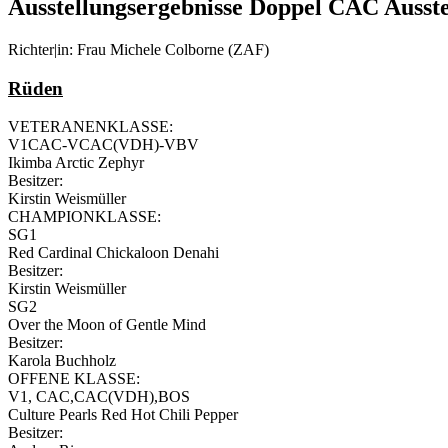
Ausstellungsergebnisse Doppel CAC Ausst
Richter|in: Frau Michele Colborne (ZAF)
Rüden
VETERANENKLASSE:
V1CAC-VCAC(VDH)-VBV
Ikimba Arctic Zephyr
Besitzer:
Kirstin Weismüller
CHAMPIONKLASSE:
SG1
Red Cardinal Chickaloon Denahi
Besitzer:
Kirstin Weismüller
SG2
Over the Moon of Gentle Mind
Besitzer:
Karola Buchholz
OFFENE KLASSE:
V1, CAC,CAC(VDH),BOS
Culture Pearls Red Hot Chili Pepper
Besitzer: