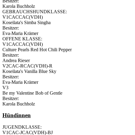
Besitzer:
Karola Buchholz
GEBRAUCHSHUNDKLASSE:
V1CACCAC(VDH)
Koseilata's Simba Singha
Besitzer:
Eva-Maria Krämer
OFFENE KLASSE:
V1CACCAC(VDH)
Culture Pearls Red Hot Chili Pepper
Besitzer:
Andrea Rieser
V2CAC-RCAC(VDH)-R
Koseilata's Vanilla Blue Sky
Besitzer:
Eva-Maria Krämer
V3
Be my Valentine Bob of Gentle
Besitzer:
Karola Buchholz
Hündinnen
JUGENDKLASSE:
V1CAC-JCAC(VDH)-BJ