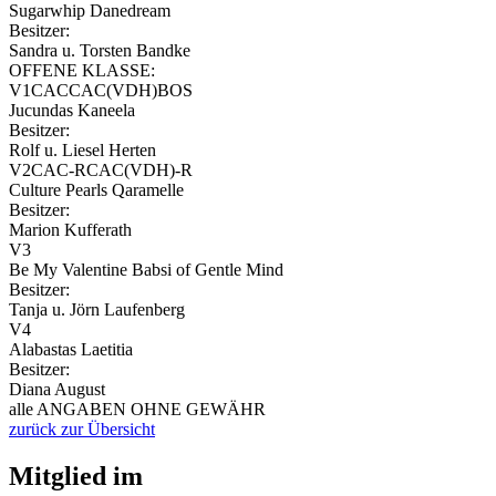
Sugarwhip Danedream
Besitzer:
Sandra u. Torsten Bandke
OFFENE KLASSE:
V1CACCAC(VDH)BOS
Jucundas Kaneela
Besitzer:
Rolf u. Liesel Herten
V2CAC-RCAC(VDH)-R
Culture Pearls Qaramelle
Besitzer:
Marion Kufferath
V3
Be My Valentine Babsi of Gentle Mind
Besitzer:
Tanja u. Jörn Laufenberg
V4
Alabastas Laetitia
Besitzer:
Diana August
alle ANGABEN OHNE GEWÄHR
zurück zur Übersicht
Mitglied im