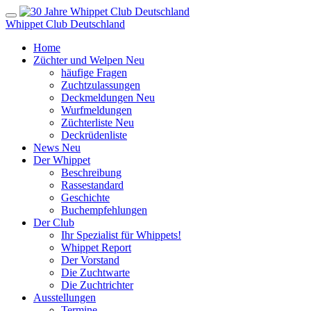
Whippet Club Deutschland
Home
Züchter und Welpen
Neu
häufige Fragen
Zuchtzulassungen
Deckmeldungen
Neu
Wurfmeldungen
Züchterliste
Neu
Deckrüdenliste
News
Neu
Der Whippet
Beschreibung
Rassestandard
Geschichte
Buchempfehlungen
Der Club
Ihr Spezialist für Whippets!
Whippet Report
Der Vorstand
Die Zuchtwarte
Die Zuchtrichter
Ausstellungen
Termine