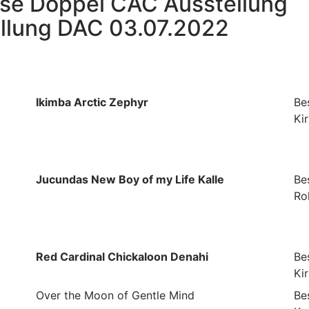
sse Doppel CAC Ausstellung
llung DAC 03.07.2022
Ikimba Arctic Zephyr
Bes
Ki
Jucundas New Boy of my Life Kalle
Bes
Ro
Red Cardinal Chickaloon Denahi
Bes
Ki
Over the Moon of Gentle Mind
Bes