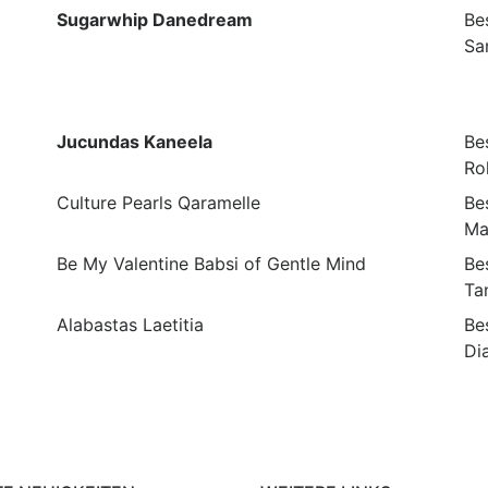
Sugarwhip Danedream
Bes
Sa
Jucundas Kaneela
Bes
Ro
Culture Pearls Qaramelle
Bes
Ma
Be My Valentine Babsi of Gentle Mind
Bes
Ta
Alabastas Laetitia
Bes
Di