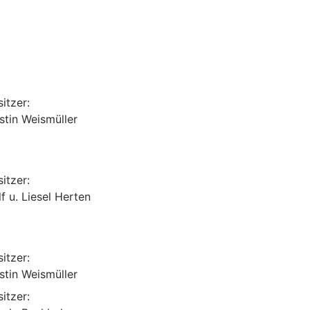
itzer:
rstin Weismüller
itzer:
lf u. Liesel Herten
itzer:
rstin Weismüller
itzer: