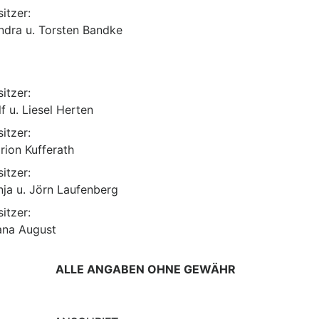
itzer:
ndra u. Torsten Bandke
itzer:
lf u. Liesel Herten
itzer:
rion Kufferath
itzer:
nja u. Jörn Laufenberg
itzer:
ana August
ALLE ANGABEN OHNE GEWÄHR