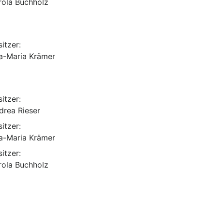
rola Buchholz
itzer:
a-Maria Krämer
itzer:
drea Rieser
itzer:
a-Maria Krämer
itzer:
rola Buchholz