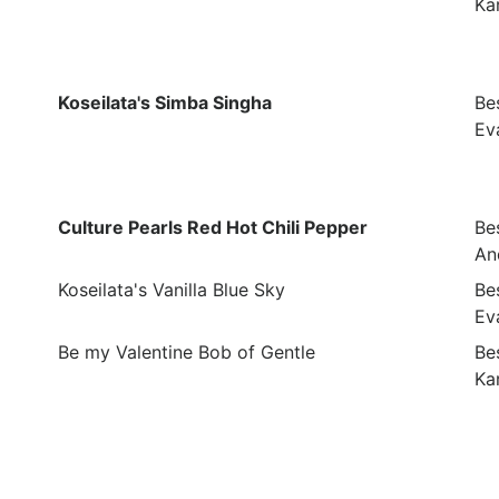
Ka
Koseilata's Simba Singha
Bes
Ev
Culture Pearls Red Hot Chili Pepper
Bes
An
Koseilata's Vanilla Blue Sky
Bes
Ev
Be my Valentine Bob of Gentle
Bes
Ka