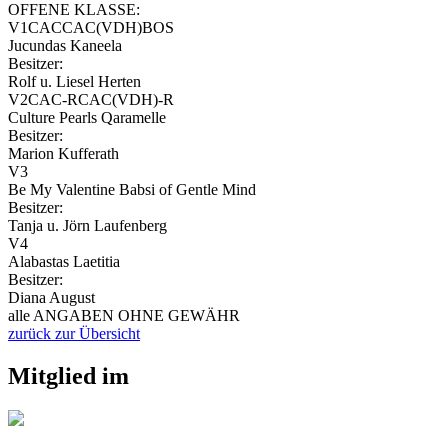
OFFENE KLASSE:
V1CACCAC(VDH)BOS
Jucundas Kaneela
Besitzer:
Rolf u. Liesel Herten
V2CAC-RCAC(VDH)-R
Culture Pearls Qaramelle
Besitzer:
Marion Kufferath
V3
Be My Valentine Babsi of Gentle Mind
Besitzer:
Tanja u. Jörn Laufenberg
V4
Alabastas Laetitia
Besitzer:
Diana August
alle ANGABEN OHNE GEWÄHR
zurück zur Übersicht
Mitglied im