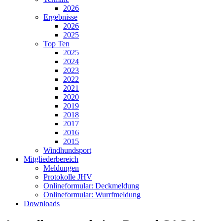
2026
Ergebnisse
2026
2025
Top Ten
2025
2024
2023
2022
2021
2020
2019
2018
2017
2016
2015
Windhundsport
Mitgliederbereich
Meldungen
Protokolle JHV
Onlineformular: Deckmeldung
Onlineformular: Wurrfmeldung
Downloads