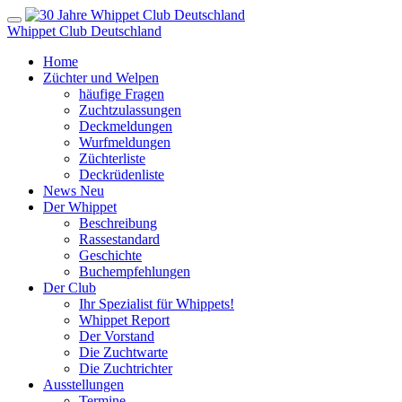
Whippet Club Deutschland
Home
Züchter und Welpen
häufige Fragen
Zuchtzulassungen
Deckmeldungen
Wurfmeldungen
Züchterliste
Deckrüdenliste
News
Neu
Der Whippet
Beschreibung
Rassestandard
Geschichte
Buchempfehlungen
Der Club
Ihr Spezialist für Whippets!
Whippet Report
Der Vorstand
Die Zuchtwarte
Die Zuchtrichter
Ausstellungen
Termine