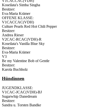
V1CACCAC(VDH)
Koseilata's Simba Singha
Besitzer:
Eva-Maria Krämer
OFFENE KLASSE:
V1CACCAC(VDH)
Culture Pearls Red Hot Chili Pepper
Besitzer:
Andrea Rieser
V2CAC-RCAC(VDH)-R
Koseilata's Vanilla Blue Sky
Besitzer:
Eva-Maria Krämer
V3
Be my Valentine Bob of Gentle
Besitzer:
Karola Buchholz
Hündinnen
JUGENDKLASSE:
V1CAC-JCAC(VDH)-BJ
Sugarwhip Danedream
Besitzer:
Sandra u. Torsten Bandke