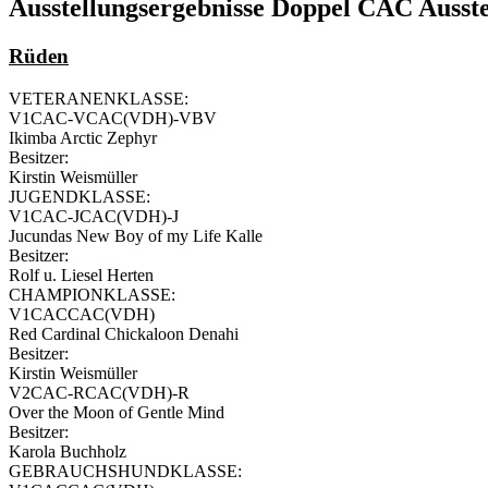
Ausstellungsergebnisse Doppel CAC Ausst
Rüden
VETERANENKLASSE:
V1CAC-VCAC(VDH)-VBV
Ikimba Arctic Zephyr
Besitzer:
Kirstin Weismüller
JUGENDKLASSE:
V1CAC-JCAC(VDH)-J
Jucundas New Boy of my Life Kalle
Besitzer:
Rolf u. Liesel Herten
CHAMPIONKLASSE:
V1CACCAC(VDH)
Red Cardinal Chickaloon Denahi
Besitzer:
Kirstin Weismüller
V2CAC-RCAC(VDH)-R
Over the Moon of Gentle Mind
Besitzer:
Karola Buchholz
GEBRAUCHSHUNDKLASSE: