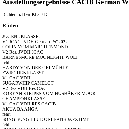
Ausstellungsergebnisse CACIB German Wi
Richter|in: Herr Khan/ D
Rüden
JUGENDKLASSE:
V1 JCAC JVDH German JW´2022
COLIN VOM MÄRCHENMOND
V2 Res. JVDH JCAC
BARNESMORE MOONLIGHT WOLF
fehlt
HARDY VON DER OELMÜHLE
ZWISCHENKLASSE:
V1 CAC VDH
SUGARWHIP CAMELOT
V2 Res VDH Res CAC
KOREAN STRIPES VOM HUSBÄKER MOOR
CHAMPIONKLASSE:
V1 CAC VDH RES CACIB
AKUA BA ANGA
fehlt
SONG SUNG BLUE ORLEANS JAZZTIME
fehlt