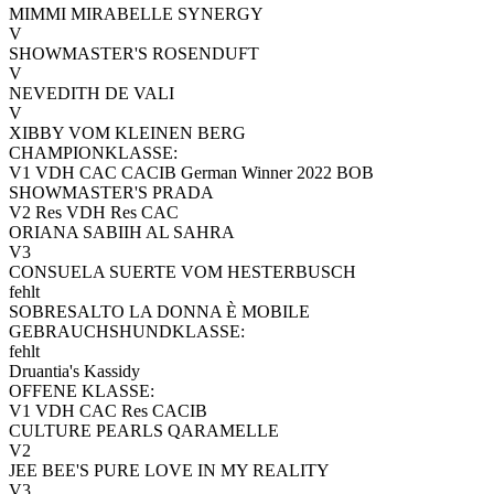
MIMMI MIRABELLE SYNERGY
V
SHOWMASTER'S ROSENDUFT
V
NEVEDITH DE VALI
V
XIBBY VOM KLEINEN BERG
CHAMPIONKLASSE:
V1 VDH CAC CACIB German Winner 2022 BOB
SHOWMASTER'S PRADA
V2 Res VDH Res CAC
ORIANA SABIIH AL SAHRA
V3
CONSUELA SUERTE VOM HESTERBUSCH
fehlt
SOBRESALTO LA DONNA È MOBILE
GEBRAUCHSHUNDKLASSE:
fehlt
Druantia's Kassidy
OFFENE KLASSE:
V1 VDH CAC Res CACIB
CULTURE PEARLS QARAMELLE
V2
JEE BEE'S PURE LOVE IN MY REALITY
V3