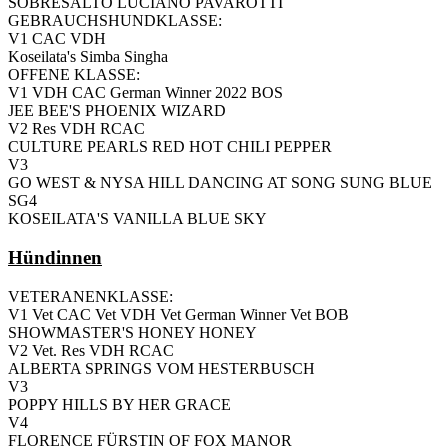
SOBRESALTO LUCIANO PAVAROTTI
GEBRAUCHSHUNDKLASSE:
V1 CAC VDH
Koseilata's Simba Singha
OFFENE KLASSE:
V1 VDH CAC German Winner 2022 BOS
JEE BEE'S PHOENIX WIZARD
V2 Res VDH RCAC
CULTURE PEARLS RED HOT CHILI PEPPER
V3
GO WEST & NYSA HILL DANCING AT SONG SUNG BLUE
SG4
KOSEILATA'S VANILLA BLUE SKY
Hündinnen
VETERANENKLASSE:
V1 Vet CAC Vet VDH Vet German Winner Vet BOB
SHOWMASTER'S HONEY HONEY
V2 Vet. Res VDH RCAC
ALBERTA SPRINGS VOM HESTERBUSCH
V3
POPPY HILLS BY HER GRACE
V4
FLORENCE FÜRSTIN OF FOX MANOR