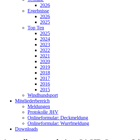
2026
Ergebnisse
2026
2025
Top Ten
2025
2024
2023
2022
2021
2020
2019
2018
2017
2016
2015
Windhundsport
Mitgliederbereich
Meldungen
Protokolle JHV
Onlineformular: Deckmeldung
Onlineformular: Wurrfmeldung
Downloads