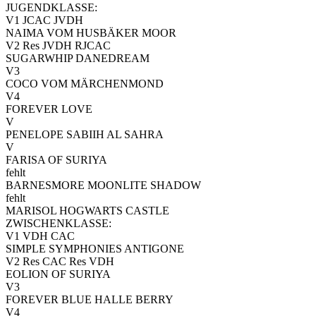
JUGENDKLASSE:
V1 JCAC JVDH
NAIMA VOM HUSBÄKER MOOR
V2 Res JVDH RJCAC
SUGARWHIP DANEDREAM
V3
COCO VOM MÄRCHENMOND
V4
FOREVER LOVE
V
PENELOPE SABIIH AL SAHRA
V
FARISA OF SURIYA
fehlt
BARNESMORE MOONLITE SHADOW
fehlt
MARISOL HOGWARTS CASTLE
ZWISCHENKLASSE:
V1 VDH CAC
SIMPLE SYMPHONIES ANTIGONE
V2 Res CAC Res VDH
EOLION OF SURIYA
V3
FOREVER BLUE HALLE BERRY
V4