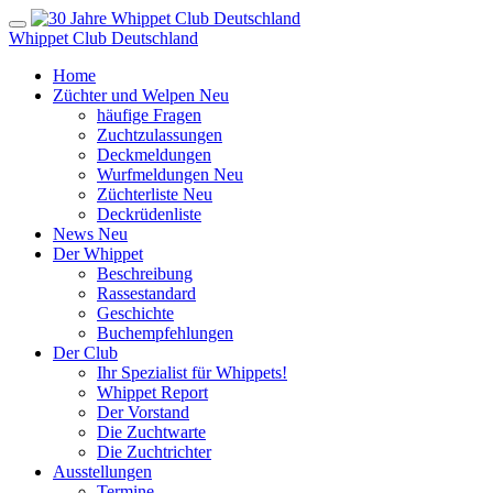
Whippet Club Deutschland
Home
Züchter und Welpen
Neu
häufige Fragen
Zuchtzulassungen
Deckmeldungen
Wurfmeldungen
Neu
Züchterliste
Neu
Deckrüdenliste
News
Neu
Der Whippet
Beschreibung
Rassestandard
Geschichte
Buchempfehlungen
Der Club
Ihr Spezialist für Whippets!
Whippet Report
Der Vorstand
Die Zuchtwarte
Die Zuchtrichter
Ausstellungen
Termine