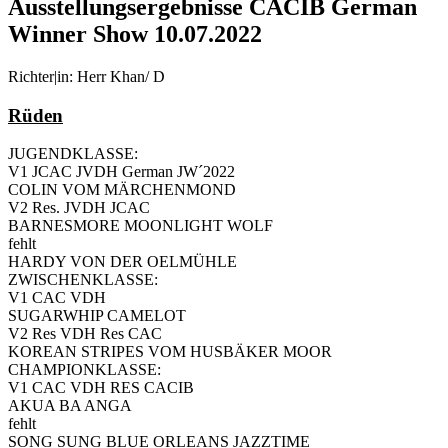
Ausstellungsergebnisse CACIB German
Winner Show 10.07.2022
Richter|in: Herr Khan/ D
Rüden
JUGENDKLASSE:
V1 JCAC JVDH German JW´2022
COLIN VOM MÄRCHENMOND
V2 Res. JVDH JCAC
BARNESMORE MOONLIGHT WOLF
fehlt
HARDY VON DER OELMÜHLE
ZWISCHENKLASSE:
V1 CAC VDH
SUGARWHIP CAMELOT
V2 Res VDH Res CAC
KOREAN STRIPES VOM HUSBÄKER MOOR
CHAMPIONKLASSE:
V1 CAC VDH RES CACIB
AKUA BA ANGA
fehlt
SONG SUNG BLUE ORLEANS JAZZTIME