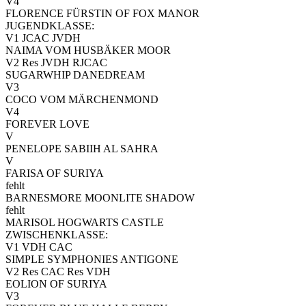
V4
FLORENCE FÜRSTIN OF FOX MANOR
JUGENDKLASSE:
V1 JCAC JVDH
NAIMA VOM HUSBÄKER MOOR
V2 Res JVDH RJCAC
SUGARWHIP DANEDREAM
V3
COCO VOM MÄRCHENMOND
V4
FOREVER LOVE
V
PENELOPE SABIIH AL SAHRA
V
FARISA OF SURIYA
fehlt
BARNESMORE MOONLITE SHADOW
fehlt
MARISOL HOGWARTS CASTLE
ZWISCHENKLASSE:
V1 VDH CAC
SIMPLE SYMPHONIES ANTIGONE
V2 Res CAC Res VDH
EOLION OF SURIYA
V3