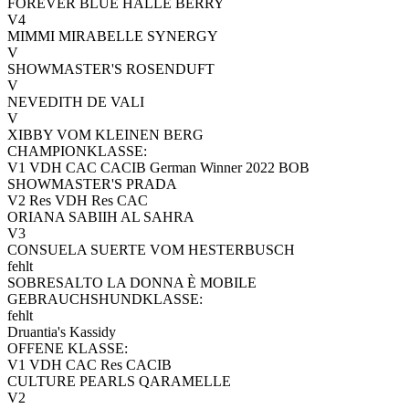
FOREVER BLUE HALLE BERRY
V4
MIMMI MIRABELLE SYNERGY
V
SHOWMASTER'S ROSENDUFT
V
NEVEDITH DE VALI
V
XIBBY VOM KLEINEN BERG
CHAMPIONKLASSE:
V1 VDH CAC CACIB German Winner 2022 BOB
SHOWMASTER'S PRADA
V2 Res VDH Res CAC
ORIANA SABIIH AL SAHRA
V3
CONSUELA SUERTE VOM HESTERBUSCH
fehlt
SOBRESALTO LA DONNA È MOBILE
GEBRAUCHSHUNDKLASSE:
fehlt
Druantia's Kassidy
OFFENE KLASSE:
V1 VDH CAC Res CACIB
CULTURE PEARLS QARAMELLE
V2