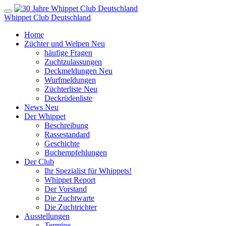
Whippet Club Deutschland
Home
Züchter und Welpen
Neu
häufige Fragen
Zuchtzulassungen
Deckmeldungen
Neu
Wurfmeldungen
Züchterliste
Neu
Deckrüdenliste
News
Neu
Der Whippet
Beschreibung
Rassestandard
Geschichte
Buchempfehlungen
Der Club
Ihr Spezialist für Whippets!
Whippet Report
Der Vorstand
Die Zuchtwarte
Die Zuchtrichter
Ausstellungen
Termine