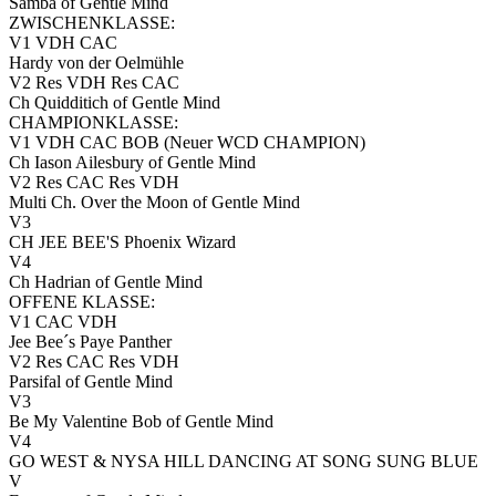
Samba of Gentle Mind
ZWISCHENKLASSE:
V1 VDH CAC
Hardy von der Oelmühle
V2 Res VDH Res CAC
Ch Quidditich of Gentle Mind
CHAMPIONKLASSE:
V1 VDH CAC BOB (Neuer WCD CHAMPION)
Ch Iason Ailesbury of Gentle Mind
V2 Res CAC Res VDH
Multi Ch. Over the Moon of Gentle Mind
V3
CH JEE BEE'S Phoenix Wizard
V4
Ch Hadrian of Gentle Mind
OFFENE KLASSE:
V1 CAC VDH
Jee Bee´s Paye Panther
V2 Res CAC Res VDH
Parsifal of Gentle Mind
V3
Be My Valentine Bob of Gentle Mind
V4
GO WEST & NYSA HILL DANCING AT SONG SUNG BLUE
V