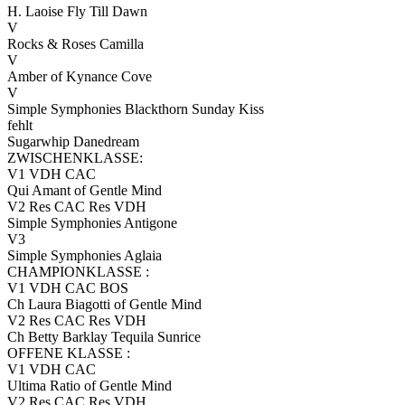
H. Laoise Fly Till Dawn
V
Rocks & Roses Camilla
V
Amber of Kynance Cove
V
Simple Symphonies Blackthorn Sunday Kiss
fehlt
Sugarwhip Danedream
ZWISCHENKLASSE:
V1 VDH CAC
Qui Amant of Gentle Mind
V2 Res CAC Res VDH
Simple Symphonies Antigone
V3
Simple Symphonies Aglaia
CHAMPIONKLASSE :
V1 VDH CAC BOS
Ch Laura Biagotti of Gentle Mind
V2 Res CAC Res VDH
Ch Betty Barklay Tequila Sunrice
OFFENE KLASSE :
V1 VDH CAC
Ultima Ratio of Gentle Mind
V2 Res CAC Res VDH