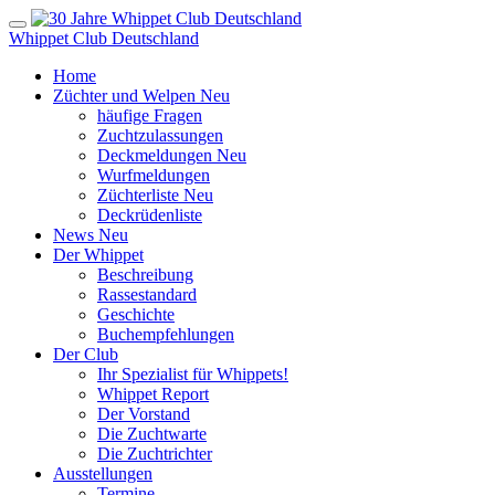
Whippet Club Deutschland
Home
Züchter und Welpen
Neu
häufige Fragen
Zuchtzulassungen
Deckmeldungen
Neu
Wurfmeldungen
Züchterliste
Neu
Deckrüdenliste
News
Neu
Der Whippet
Beschreibung
Rassestandard
Geschichte
Buchempfehlungen
Der Club
Ihr Spezialist für Whippets!
Whippet Report
Der Vorstand
Die Zuchtwarte
Die Zuchtrichter
Ausstellungen
Termine