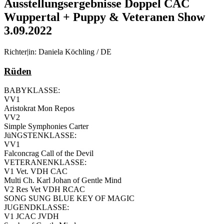
Ausstellungsergebnisse Doppel CAC
Wuppertal + Puppy & Veteranen Show
3.09.2022
Richter|in: Daniela Köchling / DE
Rüden
BABYKLASSE:
VV1
Aristokrat Mon Repos
VV2
Simple Symphonies Carter
JüNGSTENKLASSE:
VV1
Falconcrag Call of the Devil
VETERANENKLASSE:
V1 Vet. VDH CAC
Multi Ch. Karl Johan of Gentle Mind
V2 Res Vet VDH RCAC
SONG SUNG BLUE KEY OF MAGIC
JUGENDKLASSE:
V1 JCAC JVDH