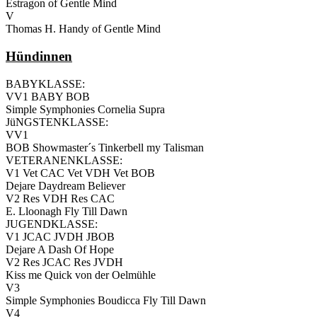
Estragon of Gentle Mind
V
Thomas H. Handy of Gentle Mind
Hündinnen
BABYKLASSE:
VV1 BABY BOB
Simple Symphonies Cornelia Supra
JüNGSTENKLASSE:
VV1
BOB Showmaster´s Tinkerbell my Talisman
VETERANENKLASSE:
V1 Vet CAC Vet VDH Vet BOB
Dejare Daydream Believer
V2 Res VDH Res CAC
E. Lloonagh Fly Till Dawn
JUGENDKLASSE:
V1 JCAC JVDH JBOB
Dejare A Dash Of Hope
V2 Res JCAC Res JVDH
Kiss me Quick von der Oelmühle
V3
Simple Symphonies Boudicca Fly Till Dawn
V4