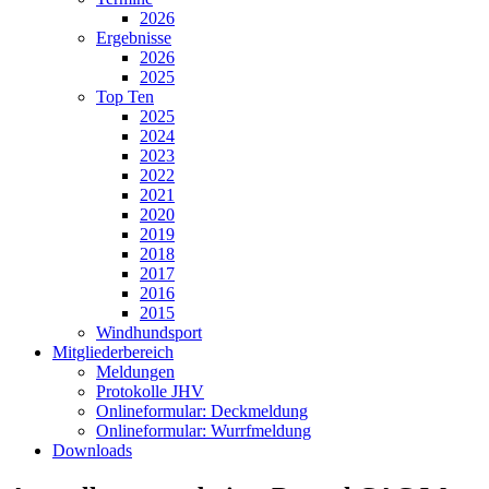
2026
Ergebnisse
2026
2025
Top Ten
2025
2024
2023
2022
2021
2020
2019
2018
2017
2016
2015
Windhundsport
Mitgliederbereich
Meldungen
Protokolle JHV
Onlineformular: Deckmeldung
Onlineformular: Wurrfmeldung
Downloads