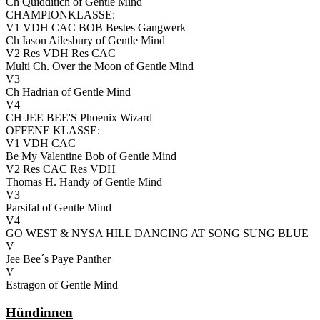
Ch Quidditich of Gentle Mind
CHAMPIONKLASSE:
V1 VDH CAC BOB Bestes Gangwerk
Ch Iason Ailesbury of Gentle Mind
V2 Res VDH Res CAC
Multi Ch. Over the Moon of Gentle Mind
V3
Ch Hadrian of Gentle Mind
V4
CH JEE BEE'S Phoenix Wizard
OFFENE KLASSE:
V1 VDH CAC
Be My Valentine Bob of Gentle Mind
V2 Res CAC Res VDH
Thomas H. Handy of Gentle Mind
V3
Parsifal of Gentle Mind
V4
GO WEST & NYSA HILL DANCING AT SONG SUNG BLUE
V
Jee Bee´s Paye Panther
V
Estragon of Gentle Mind
Hündinnen