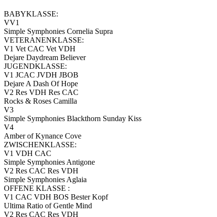
BABYKLASSE:
VV1
Simple Symphonies Cornelia Supra
VETERANENKLASSE:
V1 Vet CAC Vet VDH
Dejare Daydream Believer
JUGENDKLASSE:
V1 JCAC JVDH JBOB
Dejare A Dash Of Hope
V2 Res VDH Res CAC
Rocks & Roses Camilla
V3
Simple Symphonies Blackthorn Sunday Kiss
V4
Amber of Kynance Cove
ZWISCHENKLASSE:
V1 VDH CAC
Simple Symphonies Antigone
V2 Res CAC Res VDH
Simple Symphonies Aglaia
OFFENE KLASSE :
V1 CAC VDH BOS Bester Kopf
Ultima Ratio of Gentle Mind
V2 Res CAC Res VDH