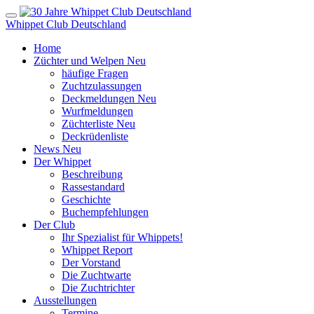
Whippet Club Deutschland
Home
Züchter und Welpen
Neu
häufige Fragen
Zuchtzulassungen
Deckmeldungen
Neu
Wurfmeldungen
Züchterliste
Neu
Deckrüdenliste
News
Neu
Der Whippet
Beschreibung
Rassestandard
Geschichte
Buchempfehlungen
Der Club
Ihr Spezialist für Whippets!
Whippet Report
Der Vorstand
Die Zuchtwarte
Die Zuchtrichter
Ausstellungen
Termine