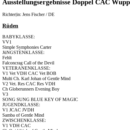
Ausstellungsergebnisse Doppel CAC Wupp
Richter|in: Jens Fischer / DE
Rüden
BABYKLASSE:
VV1
Simple Symphonies Carter
JüNGSTENKLASSE:
Fehlt
Falconcrag Call of the Devil
VETERANENKLASSE:
V1 Vet VDH CAC Vet BOB
Multi Ch. Karl Johan of Gentle Mind
V2 Vet. Res CAC Res VDH
Ch Globerunners Evening Boy
V3
SONG SUNG BLUE KEY OF MAGIC
JUGENDKLASSE:
V1 JCAC JVDH
Samba of Gentle Mind
ZWISCHENKLASSE:
V1 VDH CAC